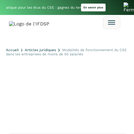
🔔
atique pour les élus du CSE : gagnez du temps dans vos missions
En savoir plus
Accueil
Articles juridiques
Modalités de fonctionnement du CSE
dans les entreprises de moins de 50 salariés