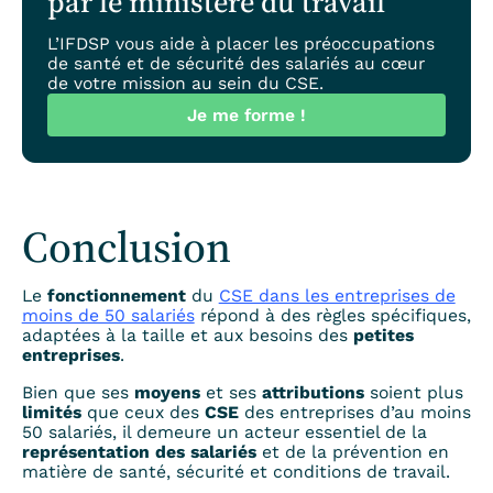
par le ministère du travail
L’IFDSP vous aide à placer les préoccupations
de santé et de sécurité des salariés au cœur
de votre mission au sein du CSE.
Je me forme !
Conclusion
Le
fonctionnement
du
CSE dans les entreprises de
moins de 50 salariés
répond à des règles spécifiques,
adaptées à la taille et aux besoins des
petites
entreprises
.
Bien que ses
moyens
et ses
attributions
soient plus
limités
que ceux des
CSE
des entreprises d’au moins
50 salariés, il demeure un acteur essentiel de la
représentation des salariés
et de la prévention en
matière de santé, sécurité et conditions de travail.