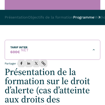
Présentation
Objectifs de la formation
Programme
Métho
TARIF INTER
NET
600
€
Tarif par personne pour l’ensemble de la formation incluant
Partager :
le repas du midi.
Présentation de la
formation sur le droit
S'inscrire à la formation
d’alerte (cas d’atteinte
TARIF INTRA
aux droits des
Demander un devis