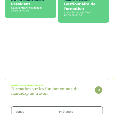
Président
Gestionnaire de
formation
david.lanfranchi@ifdsp.fr
06.66.05.02.53
claire.biscons@ifdsp.fr
07.89.08.05.32
COMPÉTENCES TRANSVERSALES
Formation sur les fondamentaux du
handicap au travail
DURÉE
PRÉREQUIS