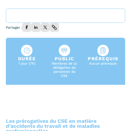
Partager :
DURÉE
PUBLIC
PRÉREQUIS
1 jour (7h)
Membres de la
Aucun prérequis
délégation du
personnel du
CSE
Les prérogatives du CSE en matière
d’accidents du travail et de maladies