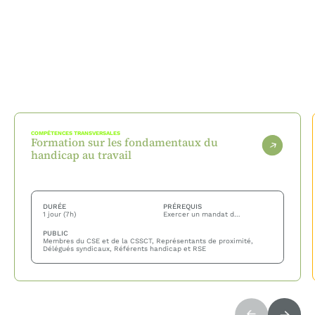
COMPÉTENCES TRANSVERSALES
Formation sur les fondamentaux du
handicap au travail
DURÉE
PRÉREQUIS
1 jour (7h)
Exercer un mandat de représentant du personnel ou une fonction syndicale en entreprise — aucune connaissance préalable du handicap n'est nécessaire.
PUBLIC
Membres du CSE et de la CSSCT, Représentants de proximité,
Délégués syndicaux, Référents handicap et RSE