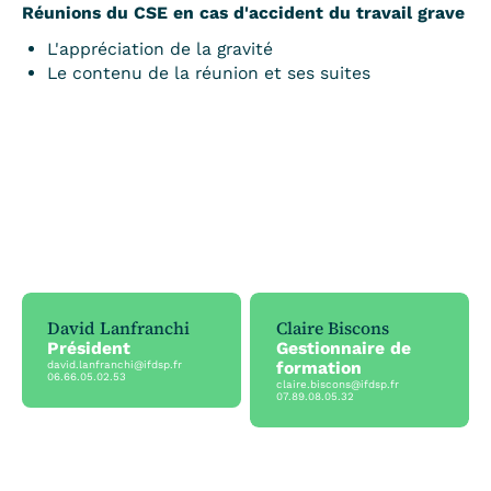
Réunions du CSE en cas d'accident du travail grave
L'appréciation de la gravité
Le contenu de la réunion et ses suites
David Lanfranchi
Claire Biscons
Président
Gestionnaire de
formation
david.lanfranchi@ifdsp.fr
06.66.05.02.53
claire.biscons@ifdsp.fr
07.89.08.05.32