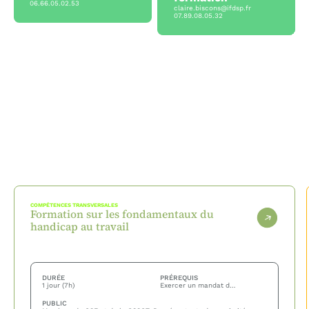
06.66.05.02.53
claire.biscons@ifdsp.fr
07.89.08.05.32
COMPÉTENCES TRANSVERSALES
Formation sur les fondamentaux du
handicap au travail
DURÉE
PRÉREQUIS
1 jour (7h)
Exercer un mandat de représentant du personnel ou une fonction syndicale en entreprise — aucune connaissance préalable du handicap n'est nécessaire.
PUBLIC