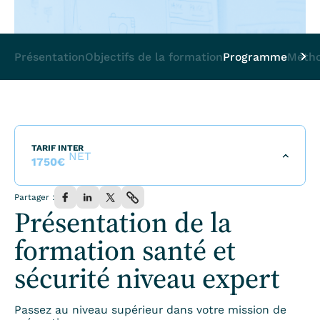
Présentation
Objectifs de la formation
Programme
Métho
TARIF INTER
NET
1750
€
Tarif par personne pour l’ensemble de la formation incluant
Partager :
le repas du midi.
Présentation de la
formation santé et
S'inscrire à la formation
sécurité niveau expert
TARIF INTRA
Passez au niveau supérieur dans votre mission de
Demander un devis