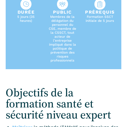
DURÉE
PUBLIC
PRÉREQUIS
5 jours (35
Membres de la
Formation SSCT
heures)
délégation du
initiale de 5 jours
personnel du
CSE, membre de
la CSSCT, tout
acteur de
l’entreprise
impliqué dans la
politique de
prévention des
risques
professionnels
Objectifs de la
formation santé et
sécurité niveau expert