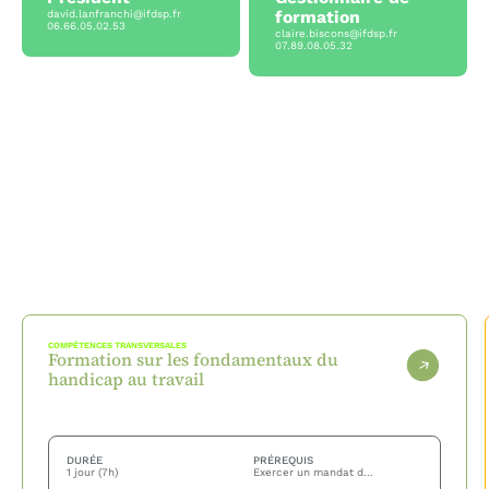
formation
david.lanfranchi@ifdsp.fr
06.66.05.02.53
claire.biscons@ifdsp.fr
07.89.08.05.32
COMPÉTENCES TRANSVERSALES
Formation sur les fondamentaux du
handicap au travail
DURÉE
PRÉREQUIS
1 jour (7h)
Exercer un mandat de représentant du personnel ou une fonction syndicale en entreprise — aucune connaissance préalable du handicap n'est nécessaire.