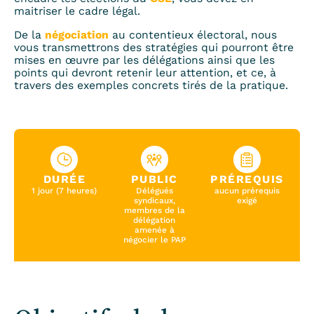
maitriser le cadre légal. ​
De la
négociation
au contentieux électoral, nous
vous transmettrons des stratégies qui pourront être
mises en œuvre par les délégations ainsi que les
points qui devront retenir leur attention, et ce, à
travers des exemples concrets tirés de la pratique.
DURÉE
PUBLIC
PRÉREQUIS
1 jour (7 heures)
Délégués
aucun prérequis
syndicaux,
exigé
membres de la
délégation
amenée à
négocier le PAP