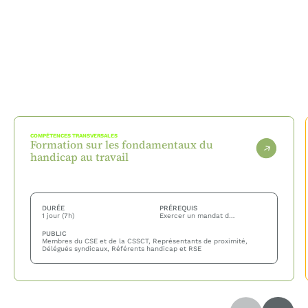
COMPÉTENCES TRANSVERSALES
Formation sur les fondamentaux du
handicap au travail
DURÉE
PRÉREQUIS
1 jour (7h)
Exercer un mandat de représentant du personnel ou une fonction syndicale en entreprise — aucune connaissance préalable du handicap n'est nécessaire.
PUBLIC
Membres du CSE et de la CSSCT, Représentants de proximité,
Délégués syndicaux, Référents handicap et RSE