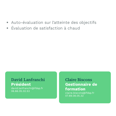
Auto-évaluation sur l’atteinte des objectifs
Évaluation de satisfaction à chaud
David Lanfranchi
Claire Biscons
Président
Gestionnaire de
formation
david.lanfranchi@ifdsp.fr
06.66.05.02.53
claire.biscons@ifdsp.fr
07.89.08.05.32