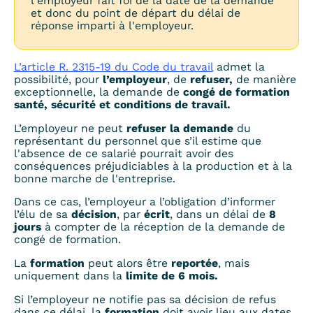
l'employeur fait foi de la date de la demande
et donc du point de départ du délai de
réponse imparti à l'employeur.
L’article R. 2315-19 du Code du travail
admet la
possibilité, pour
l’employeur
, de
refuser,
de manière
exceptionnelle,
la demande de
congé de formation
santé, sécurité et conditions de travail.
L’employeur ne peut
refuser la demande
du
représentant du personnel que s’il estime que
l'absence de ce salarié pourrait avoir des
conséquences préjudiciables à la production et à la
bonne marche de l'entreprise.
Dans ce cas, l’employeur a l’obligation d’informer
l’élu de sa
décision
, par
écrit
, dans un délai de
8
jours
à compter de la réception de la demande de
congé de formation.
La
formation
peut alors être
reportée
, mais
uniquement dans la
limite de 6 mois.
Si l’employeur ne notifie pas sa décision de refus
dans ce délai, la
formation
doit avoir lieu aux dates