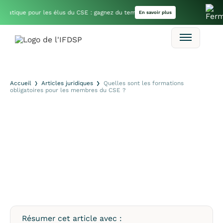
🔔
tique pour les élus du CSE : gagnez du temps dans vos missions
En savoir plus
Accueil
Articles juridiques
Quelles sont les formations
obligatoires pour les membres du CSE ?
Résumer cet article avec :