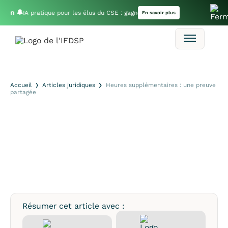
tion 🔔
IA pratique pour les élus du CSE : gagnez du temps dans vos missions
En savoir plus
Accueil
Articles juridiques
Heures supplémentaires : une preuve
partagée
Résumer cet article avec :