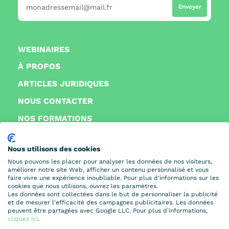
WEBINAIRES
À PROPOS
ARTICLES JURIDIQUES
NOUS CONTACTER
NOS FORMATIONS
FAQ
2
Nous utilisons des cookies
WEBINAIRE
Le
18.09.2026
Nous pouvons les placer pour analyser les données de nos visiteurs,
WEBINAIRE
Le
25.09.2026
Webinaire
Webinaire « L'IA au
service de votre
améliorer notre site Web, afficher un contenu personnalisé et vous
faire vivre une expérience inoubliable. Pour plus d'informations sur les
d'actualité en droit
© 2026
IFDSP. Tous droits réservés. Fait avec 🧡 par
Uniqode
cookies que nous utilisons, ouvrez les paramètres.
Les données sont collectées dans le but de personnaliser la publicité
mandat »
Ce que l'IA peut concrètement
Mentions légales
social - Session 1
Animé par Ridha Ben Hamza :
et de mesurer l'efficacité des campagnes publicitaires. Les données
Politique de confidentialité
apporter à un élu.
les textes parus et les décisions
peuvent être partagées avec Google LLC. Pour plus d'informations,
CGV
49
16
12
52
43
04
12
52
rendues, et leurs effets sur
cliquez ici
.
JOURS
HEURES